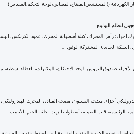
جون لنظام البولينغ
ك أجزاء: رأس المحرك، كتلة أسطوانة المحرك، عمود الكرنكس، البست
، السكة الحديدية المشتركة الوقود....
 الأجزاء:صندوق التروس، لوحة الاحتكاك، المكبرات، الغطاء، شظية،
يدروليكي أجزاء: مضخة البستون، مضخة القيادة، المحرك الهيدروليكي
قيمة الرئيسية، قلب الصمام، أسطوانة الزيت، حلقة الختم، الأنابيب....
ينة أجزاء: تجمع الكابينة،المفتاح،المتر،مقياس الضغط،مقياس السرع