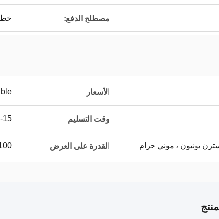
خطاب الاعتماد
مصطلح الدفع:
able
الأسعار
10-15 يو
وقت التسليم
100
القدرة على العرض
نتج