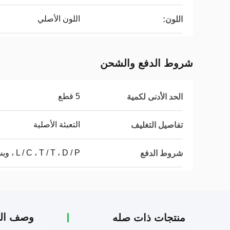
اللون الأصلي
اللون:
شروط الدفع والشحن
5 قطع
الحد الأدنى لكمية
التعبئة الأصلية
تفاصيل التغليف
L / C ، T / T ، D / P ، ويسترن يونيون ، موني جرام
شروط الدفع
وصف الم
منتجات ذات صله