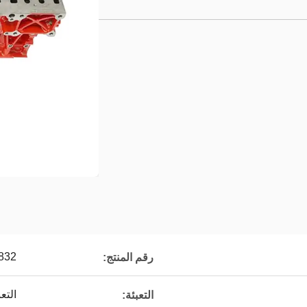
832
رقم المنتج:
التع
التعبئة: