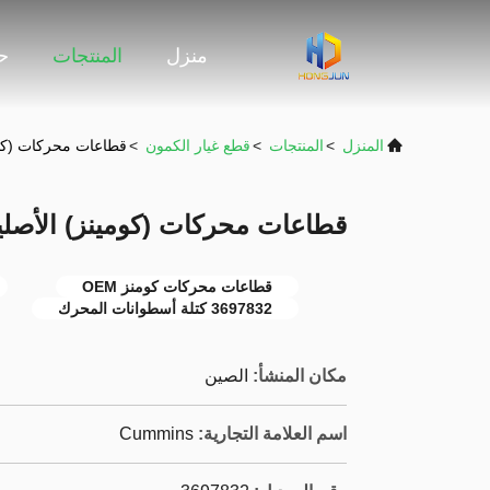
منزل
المنتجات
حو
المنزل
>
المنتجات
>
قطع غيار الكمون
>
قطاعات محركات (كومينز)
قطاعات محركات (كومينز) الأصلية 97832
قطاعات محركات كومنز OEM
3697832 كتلة أسطوانات المحرك
مكان المنشأ:
الصين
اسم العلامة التجارية:
Cummins