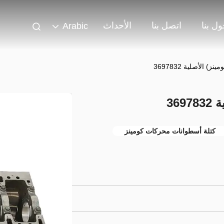
ل بنا
اتصل بنا
الأحداث
Arabic
 الأصلية 3697832
36
كتلة أسطوانات محركات كومينز