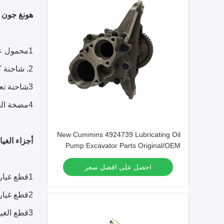
هونغ جون ت
1محمول عجلات، حفرة، محطم، عجلة، جرار
2. شاحنة كرانس
3شاحنة تعدين
4مضخة الخرسانة
New Cummins 4924739 Lubricating Oil
أجزاء الغي
Pump Excavator Parts Original/OEM
احصل على افضل سعر
1قطع غيار المحركات (كومينز) ، (شانغهاي ديزل) ، (كاتربيلر) ، (كوماتسو)
2قطع غيار علبة التروس (ZF Advanced Fast)
3قطع الغيار الهيدروليكية (مضخة العدادات،صمام،أسطوانة،أنبوب)