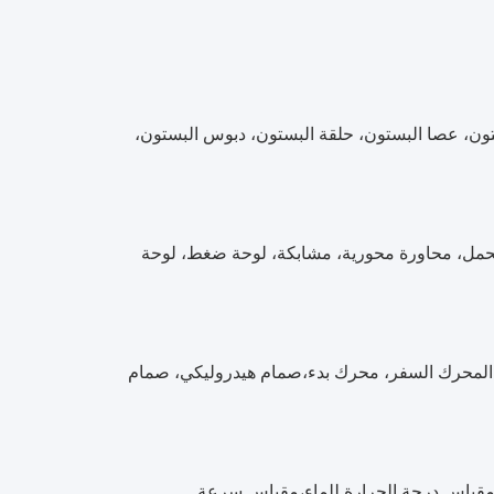
ون، عصا البستون، حلقة البستون، دبوس البستون،
 محمل، محاورة محورية، مشابكة، لوحة ضغط، لوحة
، المحرك السفر، محرك بدء،صمام هيدروليكي، صمام
ة،مقياس درجة الحرارة للماء،مقياس سرعة