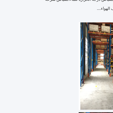
لهواء....