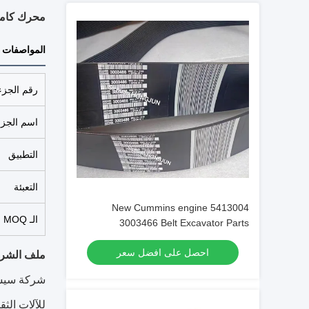
محرك كامينز جزء 
المواصفات
رقم الجزء
اسم الجزء
التطبيق
التعبئة
New Cummins engine 5413004
الـ MOQ
3003466 Belt Excavator Parts
Original/OEM
احصل على افضل سعر
ملف الشر
شركة سيشوا
للآلات الث