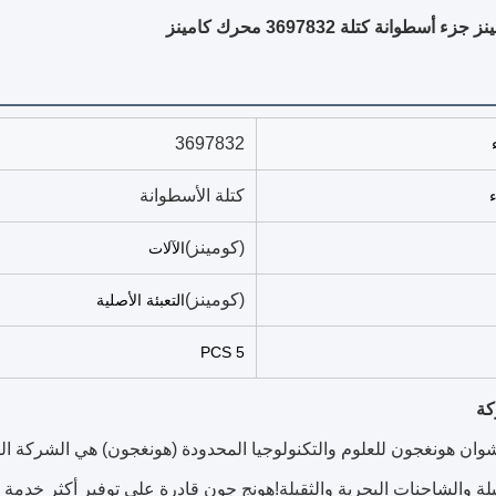
أسطوانة كتلة 3697832 محرك كامينز
3697832
كتلة الأسطوانة
(كومينز)
الآلات
(كومينز)
التعبئة الأصلية
5 PCS
كة
ن هونغجون للعلوم والتكنولوجيا المحدودة (هونغجون) هي الشركة الص
قيلة والشاحنات البحرية والثقيلة!هونج جون قادرة على توفير أكثر خدم