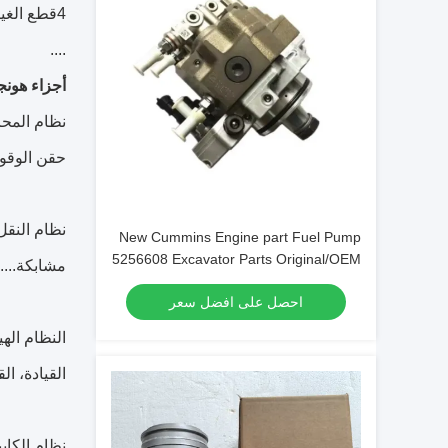
4قطع الغيار الكهربائية ((المستشعر،المفتاح،المصابيح،لوحة التحكم،المقياس)
....
أجزاء هونج
نظام المحر
حقن الوقود
نظام النقل
New Cummins Engine part Fuel Pump
5256608 Excavator Parts Original/OEM
مشابكة....
احصل على افضل سعر
النظام اله
القيادة، ال
نظام الكاب