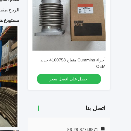
الرياح،مقي
مستودع هو
أجزاء Cummins منفاخ 4100758 جديد
OEM
احصل على افضل سعر
اتصل بنا
86-28-87746871