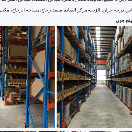
اس درجة حرارة الزيت،مركز القيادة،مقعد،زجاج،مساحة الزجاج، مكيف ا
نج جون