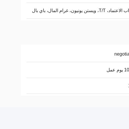
، T/T، ويستن يونيون، غرام المال، باي بال
negoti
م عمل