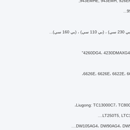
943EMHE, 943EMH, 926EH
9
LT250T5, LTC1