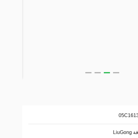
05C161
LiuGo