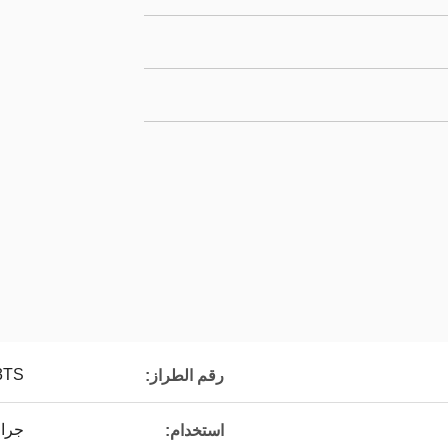
3TS
رقم الطراز:
جرافة ng
استخدام: