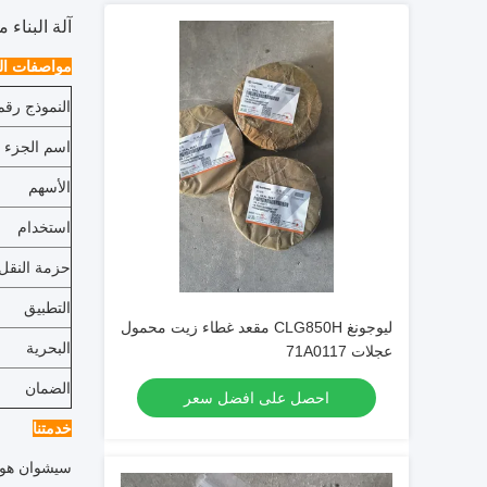
آلة البناء محمول ع
مواصفات الم
النموذج رقم
اسم الجزء
الأسهم
استخدام
حزمة النقل
التطبيق
ليوجونغ CLG850H مقعد غطاء زيت محمول
البحرية
عجلات 71A0117
الضمان
احصل على افضل سعر
خدمتنا
سيشوان هونغ