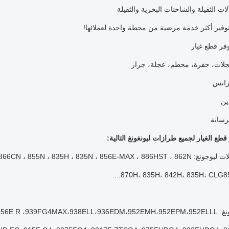
لات الثقيلة والشاحنات البحرية والثقيلة
وفير أكثر خدمة مرضية من محطة واحدة لعملائها!
فر قطع غيار
 قطع الغيار لجميع طرازات ليونغونغ التالية:
816H ، 866H ، 856Hse ، 856CN ، 866CN ، 855N ، 835H ، 8 ،
870H، 835H، 842H، 835H، CLG850H
995FMAX،956E TN،956E،