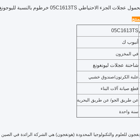
جلات الجزء الاحتياطي 05C1613TS خرطوم بالنسبة لليوجونغ
نتج
05C1613TS
أنبوب ك
في المخزون
شاحنة عجلات ليونغونغ
علبة الكرتون/صندوق خشبي
قطع صيانة آلات البناء
عن طريق الجو/ عن طريق البحرية
سنة واحدة
جون للعلوم والتكنولوجيا المحدودة (هونغجون) هي الشركة الرائدة في الصين ف