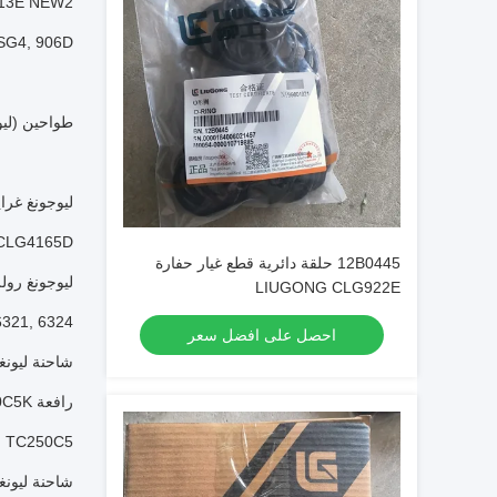
13E NEW2,
, 906D...
طواحين (ليوجونغ): (بي 230 سي) ، (بي 320 سي) ، (بي 110 سي) ،
ليوجونغ غرايدر: 15DMAXG4، 4180DMAXG4، 4165DG4، 4215,4180"CLG4200D
G4165D....
12B0445 حلقة دائرية قطع غيار حفارة
ليوجونغ رولر: 622E، 6622E، 6166EG4، 6618E، CLG6116E، CLG6114E، CLG6636E، 6620E
LIUGONG CLG922E
, 6324....
احصل على افضل سعر
شاحنة ليونغونغ: F180, F330
رافعة Liugong: TC13000C7، TC800C6، TC8005L، TC500C5L، TC400C5، TC300C5، TC250C5K-1، TC250C5K،
C250C5....
شاحنة ليونغونغ: A-EV، DR100C، DW90A-H، DW90A-H، DW90A، DW90A، DR50C