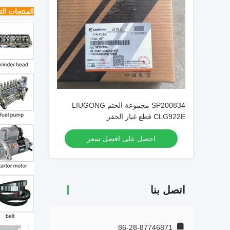
المنتجات الت
SP200834 مجموعة الختم LIUGONG
CLG922E قطع غيار الحفر
احصل على افضل سعر
اتصل بنا
86-28-87746871