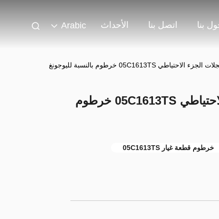
ل بنا
اتصل بنا
الأحداث
Arabic
تياطي 05C1613TS خرطوم بالنسبة لليوجونغ
آلة البناء محمول عجلات الجزء الاحتياطي 05C1613TS خرطوم
خرطوم قطعة غيار 05C1613TS