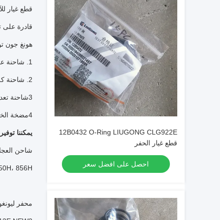
قطع غيار للآ
قادرة على ت
هونغ جون تو
1. شاحنة عجلات، حفرة، محطم، عجلة، جرار
2. شاحنة كرانس
3شاحنة تعدين
4مضخة الخرسانة
12B0432 O-Ring LIUGONG CLG922E
يمكننا توفير
قطع غيار الحفر
شاحن العجلات ليوجونغ: 35N ، 856E-MAX ، 886HST ، 862N
احصل على افضل سعر
، 856H....
محفر ليونغونغ:  R ،939FG4MAX،938ELL،936EDM،952EMH،952EPM،952ELLL