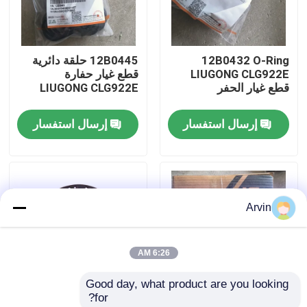
جولة في المعمل
12B0432 O-Ring
12B0445 حلقة دائرية
LIUGONG CLG922E
قطع غيار حفارة
ضبط الجودة
قطع غيار الحفر
LIUGONG CLG922E
إرسال استفسار
إرسال استفسار
اتصل بنا
أخبار
Arvin
طلب اقتباس
6:26 AM
قطع غيار Liugong
Good day, what product are you looking 
for?
قطع غيار الكمون
SP200834 مجموعة
قطع الغيار الأصلية لـ