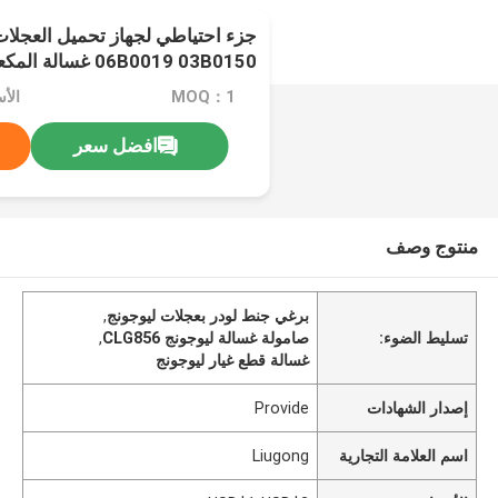
06B0019 03B0150 غسالة المكعبات لليوجونغ CLG856
MOQ：1
الأسعار
افضل سعر
منتوج وصف
برغي جنط لودر بعجلات ليوجونج
,
تسليط الضوء:
صامولة غسالة ليوجونج CLG856
,
غسالة قطع غيار ليوجونج
إصدار الشهادات
Provide
اسم العلامة التجارية
Liugong