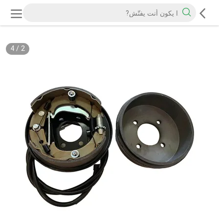
4
/
2