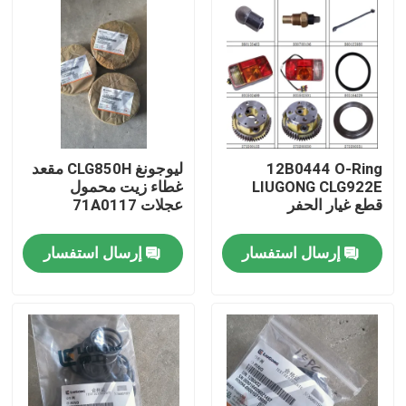
12B0444 O-Ring
ليوجونغ CLG850H مقعد
LIUGONG CLG922E
غطاء زيت محمول
قطع غيار الحفر
عجلات 71A0117
إرسال استفسار
إرسال استفسار
منزل
المنتجات
حول بنا