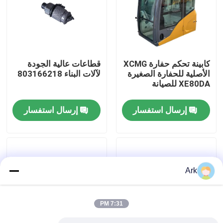
جولة في المعمل
ضبط الجودة
كابينة تحكم حفارة XCMG
قطاعات عالية الجودة
الأصلية للحفارة الصغيرة
لآلات البناء 803166218
XE80DA للصيانة
اتصل بنا
إرسال استفسار
إرسال استفسار
أخبار
طلب اقتباس
Ark
قطع غيار Liugong
7:31 PM
قطع غيار الكمون