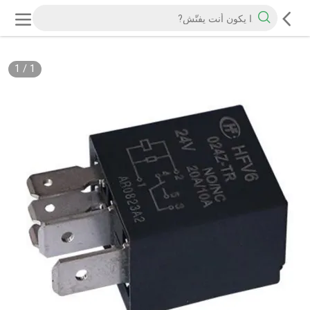
1
/
1