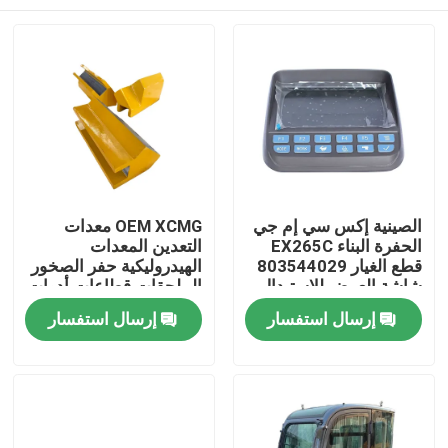
الصينية إكس سي إم جي
OEM XCMG معدات
الحفرة البناء EX265C
التعدين المعدات
قطع الغيار 803544029
الهيدروليكية حفر الصخور
شاشة العرض للاستبدال
الملحقات قطاعات أدوات
الحفر 413480383
منزل
إرسال استفسار
إرسال استفسار
413480377
413480387
المنتجات
حول بنا