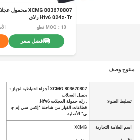
803670807 XCMG محم
Hfv6 024z-Tr رلاي
MOQ：10 قطع
الأسعا
افضل سعر
منتوج وصف
803670807 XCMG أجزاء احتياطية لجهاز ت
حميل العجلات
تسليط الضوء:
,
رله حمولة العجلات Hfv6
,
قطاعات الغيار من شاحنة "إكس سي إم ج
ي" الأصلية
اسم العلامة التجارية
XCMG