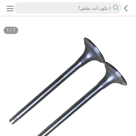
1
/
1