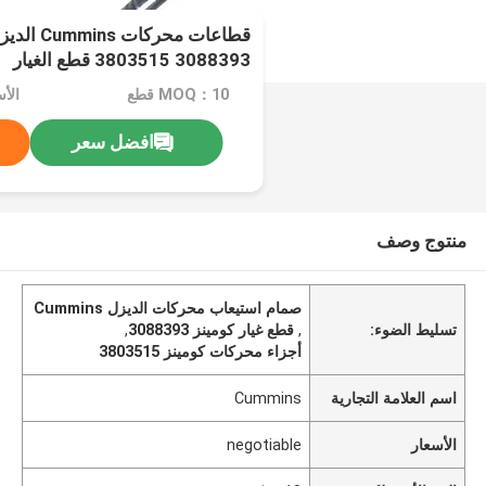
قطاعات محر
3088393 3803515 قطع الغيار
MOQ：10 قطع
الأسعا
افضل سعر
منتوج وصف
صمام استيعاب محركات الديزل Cummins
تسليط الضوء:
,
قطع غيار كومينز 3088393
,
أجزاء محركات كومينز 3803515
اسم العلامة التجارية
Cummins
الأسعار
negotiable