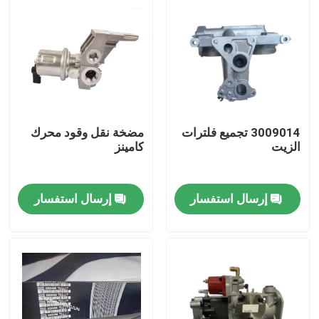
3009014 تجميع فلترات
مضخة نقل وقود محرك
الزيت
كامينز
إرسال استفسار
إرسال استفسار
منزل
المنتجات
حول بنا