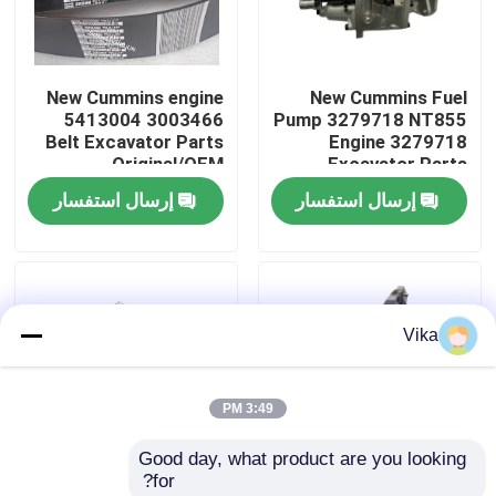
جولة في المعمل
New Cummins engine
New Cummins Fuel
5413004 3003466
Pump 3279718 NT855
ضبط الجودة
Belt Excavator Parts
Engine 3279718
Original/OEM
Excavator Parts
Original/OEM
إرسال استفسار
إرسال استفسار
اتصل بنا
أخبار
Vika
طلب اقتباس
3:49 PM
قطع غيار Liugong
Good day, what product are you looking 
for?
قطع غيار الكمون
New Cummins Engine
New Cummins