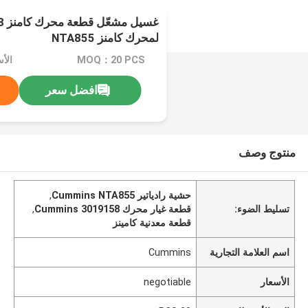
لمحرك كامنز NTA855
MOQ：20 PCS
الأسعا
افضل سعر
منتوج وصف
حشية رادياتير Cummins NTA855
,
تسليط الضوء:
قطعة غيار محرك Cummins 3019158
,
قطعة معدنية كامينز
اسم العلامة التجارية
Cummins
الأسعار
negotiable