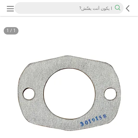
1
/
1