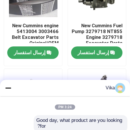
جولة في المعمل
New Cummins engine
New Cummins Fuel
5413004 3003466
Pump 3279718 NT855
ضبط الجودة
Belt Excavator Parts
Engine 3279718
Original/OEM
Excavator Parts
Original/OEM
إرسال استفسار
إرسال استفسار
اتصل بنا
أخبار
Vika
طلب اقتباس
3:24 PM
قطع غيار Liugong
Good day, what product are you looking 
for?
قطع غيار الكمون
New Cummins Engine
New Cummins