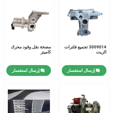
3009014 تجميع فلترات
مضخة نقل وقود محرك
الزيت
كامينز
إرسال استفسار
إرسال استفسار
منزل
المنتجات
حول بنا