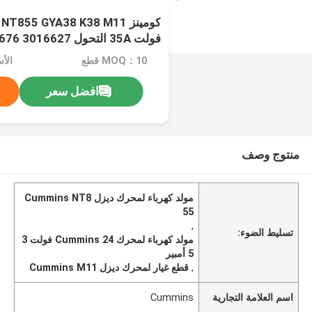
3675126 3904073
MOQ：10 قطع
الأسعا
افضل سعر
منتوج وصف
مولد كهرباء لمحرك ديزل Cummins NT8
55
,
تسليط الضوء:
مولد كهرباء لمحرك Cummins 24 فولت 3
5 أمبير
,
قطع غيار لمحرك ديزل Cummins M11
اسم العلامة التجارية
Cummins