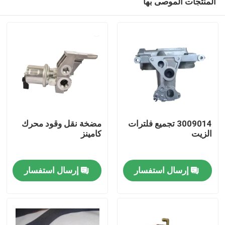
المنتجات الموصى بها
3009014 تجميع فلترات
مضخة نقل وقود محرك
الزيت
كامينز
منزل
إرسال استفسار
إرسال استفسار
المنتجات
حول بنا