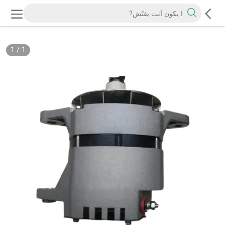
1
/
1