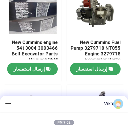
جولة في المعمل
ضبط الجودة
New Cummins engine
New Cummins Fuel
5413004 3003466
Pump 3279718 NT855
اتصل بنا
Belt Excavator Parts
Engine 3279718
Original/OEM
Excavator Parts
Original/OEM
إرسال استفسار
إرسال استفسار
أخبار
طلب اقتباس
Vika
قطع غيار Liugong
7:02 PM
قطع غيار الكمون