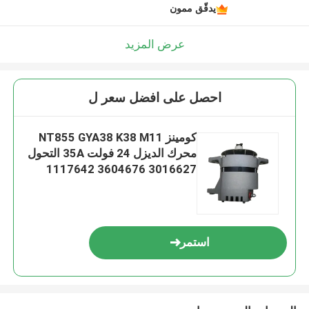
يدقّق ممون
عرض المزيد
احصل على افضل سعر ل
كومينز NT855 GYA38 K38 M11
محرك الديزل 24 فولت 35A التحول
3016627 3604676 1117642
3675126 3904073
استمر