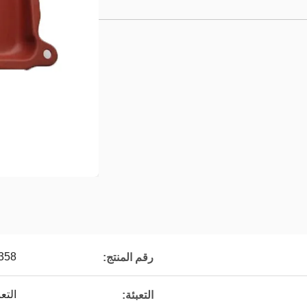
358
رقم المنتج:
التع
التعبئة: