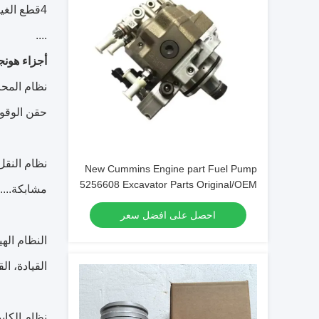
4قطع الغيار الكهربائية ((المستشعر،المفتاح،المصابيح،لوحة التحكم،المقياس)
....
أجزاء هونج
نظام المحر
حقن الوقود
نظام النقل
New Cummins Engine part Fuel Pump
5256608 Excavator Parts Original/OEM
مشابكة....
احصل على افضل سعر
النظام اله
القيادة، ال
نظام الكاب