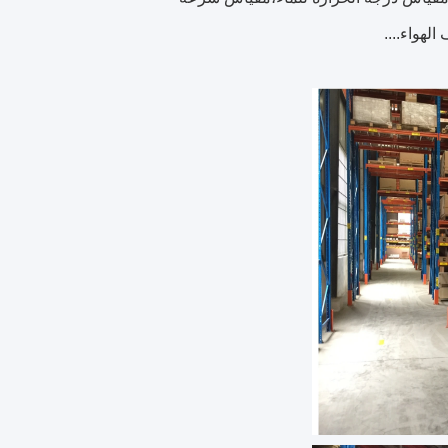
لهواء....