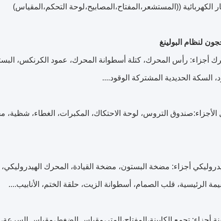
جون لنظام البولينغ
ك أجزاء: رأس المحرك، كتلة أسطوانة المحرك، عمود الكرنكس، البست
، السكة الحديدية المشتركة الوقود....
 الأجزاء:صندوق التروس، لوحة الاحتكاك، المكبرات، الغطاء، شظية،
يدروليكي أجزاء: مضخة البستون، مضخة القيادة، المحرك الهيدروليكي
قيمة الرئيسية، قلب الصمام، أسطوانة الزيت، حلقة الختم، الأنابيب....
ينة أجزاء: تجمع الكابينة،المفتاح،المتر،مقياس الضغط،مقياس السرع