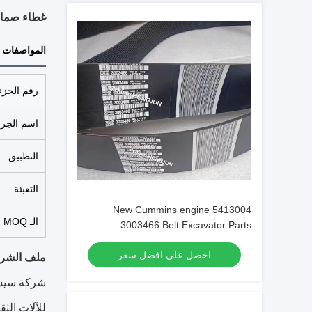
غطاء صمام كامنز 4913633 8
المواصفات
رقم الجزء
اسم الجزء
التطبيق
التعبئة
New Cummins engine 5413004
الـ MOQ
3003466 Belt Excavator Parts
Original/OEM
احصل على افضل سعر
ملف الشر
شركة سيشوا
للآلات الث