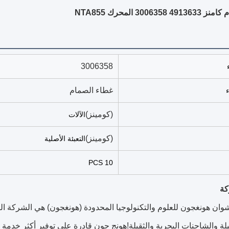
300635 المحرك NTA855
3006358
غطاء الصمام
(كومينز)
الآلات
(كومينز)
التعبئة الأصلية
10 PCS
كة
ن هونغجون للعلوم والتكنولوجيا المحدودة (هونغجون) هي الشركة الص
قيلة والشاحنات البحرية والثقيلة!هونج جون قادرة على توفير أكثر خدم