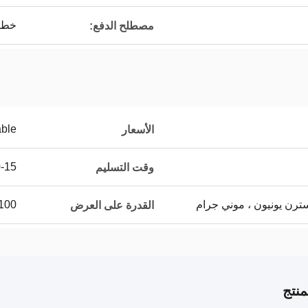
خطاب الاعتماد
مصطلح الدفع:
able
الأسعار
10-15 يو
وقت التسليم
100
القدرة على العرض
نتج