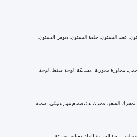
ون، عصا البستون، حلقة البستون، دبوس البستون،
 محمل، محاورة محورية، مشابكة، لوحة ضغط، لوحة
، المحرك السفر، محرك بدء،صمام هيدروليكي، صمام
ة،مقياس درجة الحرارة للماء،مقياس سرعة