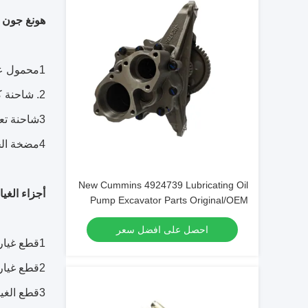
هونغ جون ت
1محمول عجلات، حفرة، محطم، عجلة، جرار
2. شاحنة كرانس
3شاحنة تعدين
4مضخة الخرسانة
New Cummins 4924739 Lubricating Oil
أجزاء الغي
Pump Excavator Parts Original/OEM
احصل على افضل سعر
1قطع غيار المحركات (كومينز) ، (شانغهاي ديزل) ، (كاتربيلر) ، (كوماتسو)
2قطع غيار علبة التروس (ZF Advanced Fast)
3قطع الغيار الهيدروليكية (مضخة العدادات،صمام،أسطوانة،أنبوب)