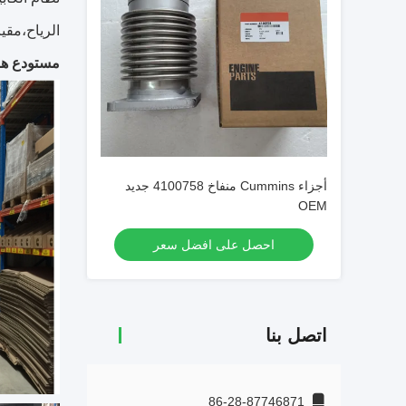
الرياح،مقي
مستودع هو
أجزاء Cummins منفاخ 4100758 جديد
OEM
احصل على افضل سعر
اتصل بنا
86-28-87746871