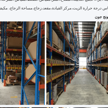
اس درجة حرارة الزيت،مركز القيادة،مقعد،زجاج،مساحة الزجاج، مكيف ا
نج جون