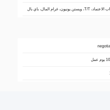
، T/T، ويستن يونيون، غرام المال، باي بال
negoti
م عمل