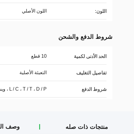
اللون الأصلي
اللون:
شروط الدفع والشحن
10 قطع
الحد الأدنى لكمية
التعبئة الأصلية
تفاصيل التغليف
L / C ، T / T ، D / P ، ويسترن يونيون ، موني جرام
شروط الدفع
وصف الم
منتجات ذات صله