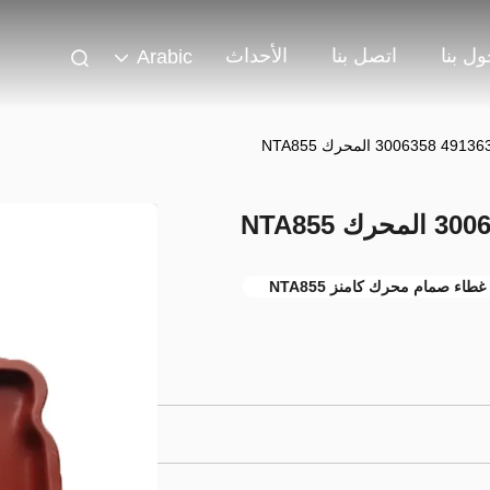
ل بنا
اتصل بنا
الأحداث
Arabic
غطاء صمام محرك كامنز NTA855