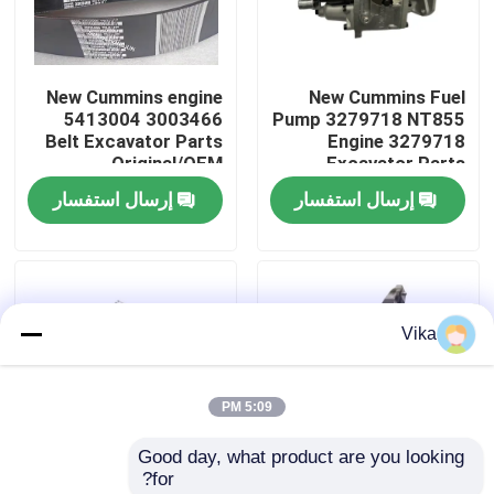
جولة في المعمل
New Cummins engine
New Cummins Fuel
5413004 3003466
Pump 3279718 NT855
ضبط الجودة
Belt Excavator Parts
Engine 3279718
Original/OEM
Excavator Parts
Original/OEM
إرسال استفسار
إرسال استفسار
اتصل بنا
أخبار
Vika
طلب اقتباس
5:09 PM
قطع غيار Liugong
Good day, what product are you looking 
for?
قطع غيار الكمون
New Cummins Engine
New Cummins