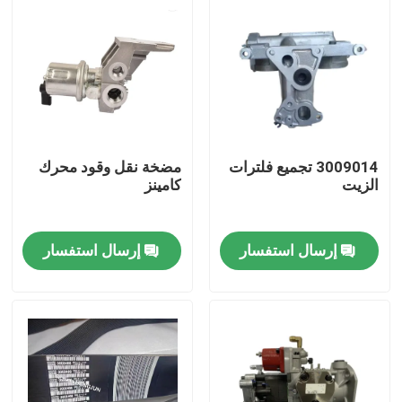
3009014 تجميع فلترات
مضخة نقل وقود محرك
الزيت
كامينز
إرسال استفسار
إرسال استفسار
منزل
المنتجات
حول بنا