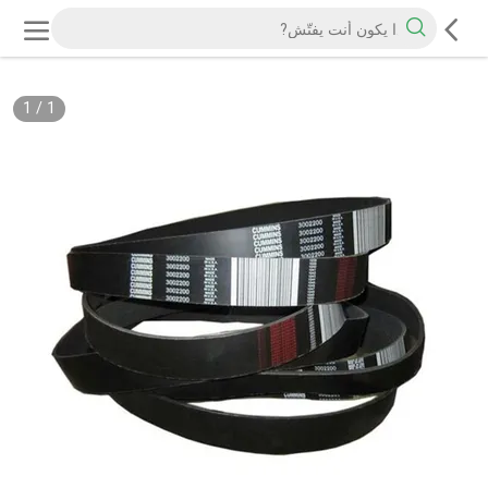
1
/
1