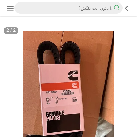
2
/
2