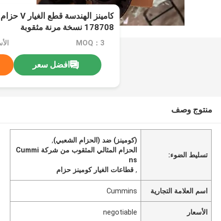
178708 نسخة مرنة مثقوبة
MOQ：3
الأسعا
افضل سعر
منتوج وصف
(كومينز) ضد (الحزام الشعبي)
,
الحزام المثالي المثقوب من شركة Cummi
تسليط الضوء:
ns
,
قطاعات الغيار كومينز حزام
اسم العلامة التجارية
Cummins
الأسعار
negotiable