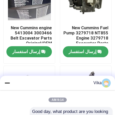
جولة في المعمل
New Cummins engine
New Cummins Fuel
ضبط الجودة
5413004 3003466
Pump 3279718 NT855
Belt Excavator Parts
Engine 3279718
Original/OEM
Excavator Parts
اتصل بنا
Original/OEM
إرسال استفسار
إرسال استفسار
أخبار
طلب اقتباس
Vika
قطع غيار Liugong
9:14 AM
Good day, what product are you looking 
قطع غيار الكمون