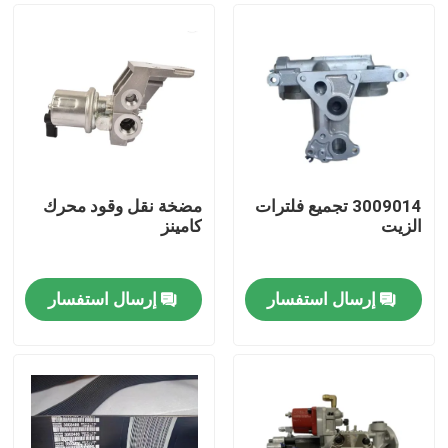
3009014 تجميع فلترات
مضخة نقل وقود محرك
الزيت
كامينز
إرسال استفسار
إرسال استفسار
منزل
المنتجات
حول بنا