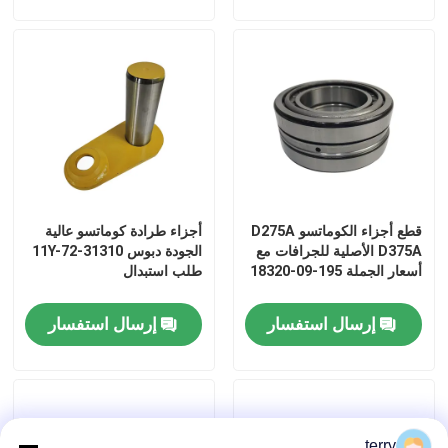
قطع أجزاء الكوماتسو D275A
أجزاء طرادة كوماتسو عالية
D375A الأصلية للجرافات مع
الجودة دبوس 11Y-72-31310
أسعار الجملة 195-09-18320
طلب استبدال
إرسال استفسار
إرسال استفسار
terry