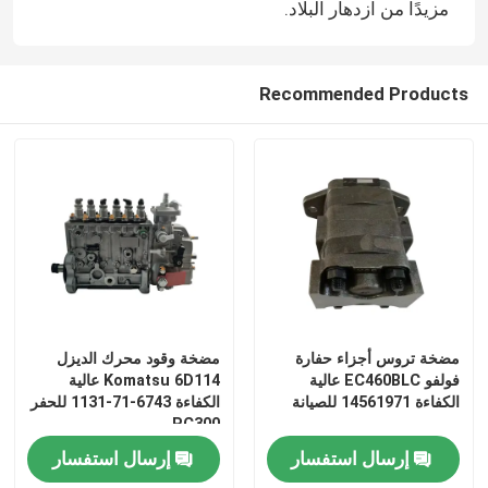
مزيدًا من ازدهار البلاد.
Recommended Products
مضخة تروس أجزاء حفارة
مضخة وقود محرك الديزل
فولفو EC460BLC عالية
Komatsu 6D114 عالية
الكفاءة 14561971 للصيانة
الكفاءة 6743-71-1131 للحفر
PC300
إرسال استفسار
إرسال استفسار