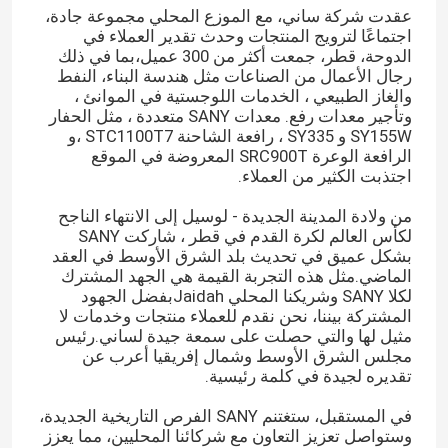
عقدت شركة ساني، مع الموزع المحلي مجموعة جادة،
اجتماعًا لترويج المنتجات وحدث تقدير العملاء في
الدوحة، قطر، جمعت أكثر من 300 عميل،بما في ذلك
رجال الأعمال من الصناعات مثل هندسة البناء، النفط
والغاز الطبيعي ، الخدمات اللوجستية في الموانئ ،
وتأجير معدات رفع. معدات SANY متعددة ، مثل الحفار
SY155W و SY335 ، رافعة الشاحنة STC1100T7 ،و
الرافعة الوعرة SRC900T المعروضة في الموقع
اجتذبت الكثير من العملاء.
من ولادة المدينة الجديدة - لوسيل إلى الانتهاء الناجح
لكأس العالم لكرة القدم في قطر ، شاركت SANY
بشكل عميق في تحديث بلد الشرق الأوسط في العقد
الماضي.مثل هذه التجربة القيمة هي الجهد المشترك
لكلا SANY وشريكنا المحلي Jaidahبفضل الجهود
المشتركة بيننا، نحن نقدم للعملاء منتجات وخدمات لا
مثيل لها والتي حصلت على سمعة جيدة لساني.رئيس
مجلس الشرق الأوسط وشمال إفريقيا أعرب عن
تقديره لجيدة في كلمة رئيسية.
في المستقبل، ستغتنم SANY الفرص التاريخية الجديدة،
وستواصل تعزيز التعاون مع شركائنا المحليين، مما يعزز