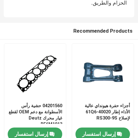
الحزام والطريق.
Recommended Products
منزل
أجزاء حفرة هيونداي عالية
04201560 حشية رأس
الأداء إطار 61Q6-40020
الأسطوانة مع دعم OEM لقطع
المنتجات
لإصلاح RS300-9S
غيار محرك Deutz
BF6M1013
إرسال استفسار
إرسال استفسار
حول بنا