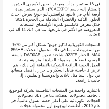
في 16 سبتمبر، بدأت معرض الصين الآسيوي العشرين
(المشار إليه باسم "CAEXPO") ، الذي يستمر لمدة
أربعة أيام، في نانينغ، قوانغشي.ليو جونغ يعرض أحدث
الحلول الذكية والخضراء الشاملة في الحجرة S021
خلال معرض كايكسبو للمرة الأولىنطاق المنتجات
المعروضة هو الأكبر في تاريخها، بما في ذلك 11 آلة في
9 فئات.
المنتجات الكهربائية لـ"ليو جونغ" تشكل أكثر من 70%
من المعروضات، بما في ذلك محمول العجلات 856HE
MAX، الحفار 922FE، شاحنة تعدين DW90AE واسعة
الجسم، فضلاً عن محمولة القيادة المنزلية، منصة
العمل الجوية،الرافعة الشوكيةبالإضافة إلى ذلك ، يتم
عرض 1 حاصلة قنابل السكر و 1 جرار ، أفضل مبيعاتها
في دول آسيا مثل تايلاند وإندونيسيا والفلبين ، إلى
جانب 1 رافعة.
باعتبارها واحدة من المنتجات التنافسية لشركة ليوجونغ
، تحافظ محمولات العجلات بما في ذلك محمولات
العجلات الكهربائية على أعلى حصة السوق عالمياً. في
عام 2019 ، أطلقت ليوجونغ أول محمولة عجلات