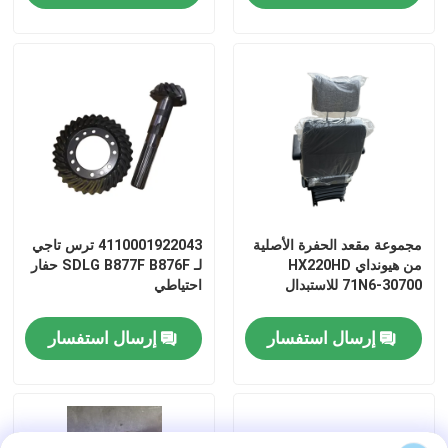
جولة في المعمل
ضبط الجودة
اتصل بنا
أخبار
مجموعة مقعد الحفرة الأصلية
4110001922043 ترس تاجي
من هيونداي HX220HD
لـ SDLG B877F B876F حفار
71N6-30700 للاستبدال
احتياطي
طلب اقتباس
إرسال استفسار
إرسال استفسار
قطع غيار Liugong
قطع غيار الكمون