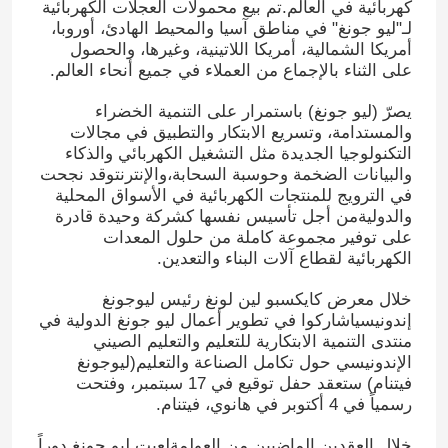
كهربائية في العالم.تم بيع محمولات العجلات الكهربائية
لـ"ليو جونغ" في مناطق آسيا والمحيط الهادئ، أوروبا،
أمريكا الشمالية، أمريكا اللاتينية، وغيرها، والحصول
على الثناء بالإجماع من العملاء في جميع أنحاء العالم.
يصرّ (ليو جونغ) باستمرار على التنمية الخضراء
والمستدامة، وتسريع الابتكار والتطبيق في مجالات
التكنولوجيا الجديدة مثل التشغيل الكهربائي والذكاء
والبيانات الضخمة وحوسبة السحابة،والإنترنتوقد نجحت
في الترويج للمنتجات الكهربائية في الأسواق المحلية
والدوليةمن أجل تأسيس نفسها كشركة وحيدة قادرة
على توفير مجموعة كاملة من حلول المعدات
الكهربائية لقطاع آلات البناء والتعدين.
خلال معرض كايكسبو لين لونغ رئيس ليوجونغ
إندونيسياشاركوا في تطوير أعمال ليو جونغ الدولية في
منتدى التنمية الابتكارية للتعليم والتعليم الصيني
الإندونيسي حول تكامل الصناعة والتعليم(ليوجونغ
فيتنام) ستعقد حفل توقيع في 17 سبتمبر، وفتحت
رسمياً في 4 أكتوبر في هانوي، فيتنام.
خلال العقدين الماضيين من العولمةلعبت ليو جونغ دوراً