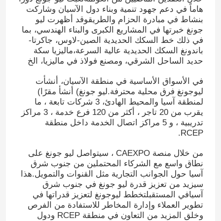
هاماً في دعم جهود تنمية وبناء دول الآسيان وشاركت
بنشاط في مبادرة الحزام والطريقوقد أظهرت ليو
جونغ خبرتها في المشاريع الكبرى والبناء الهندسي، بما
في ذلك خط السكك الحديدية الصين-لاوس، جاكرتا-
باندونغ السكك الحديدية عالية السرعة،ماليزيا سكة
حديد الساحل الشرقي، ومصنع فولاذ في ماليزيا، الخ
في الأسواق الأساسية في منطقة الآسيان، أنشأت
ليوجونغ فرق محلية محترفة.ليو جونغ) أنشأ مقرًا)
لمنطقة آسيا والمحيط الهادئ، 3 شركات تابعة ، ما
يقرب من 20 تاجر ، أكثر من 120 فرع خدمة ، 3 مراكز
تدريبية ، و 5 مراكز اتصال الخدمة داخل منطقة
RCEP.
من خلال منصة CAEXPO ، سيتواصل ليو جونغ على
نطاق واسع مع الشركاء المحتملين من جنوب شرق
آسيا حول الجوانب التجارية مثل القنوات والتمويل.هذا
سيزيد من تعزيز قدرة ليو جونغ في جنوب شرق
آسيافي المستقبلتخطط ليوجونغ لتعزيز قدراتها في
تطوير العملاء وإدارة المخاطر للاستفادة من الفرص
وخلق المزيد من التعاون في منطقة RCEP ودول