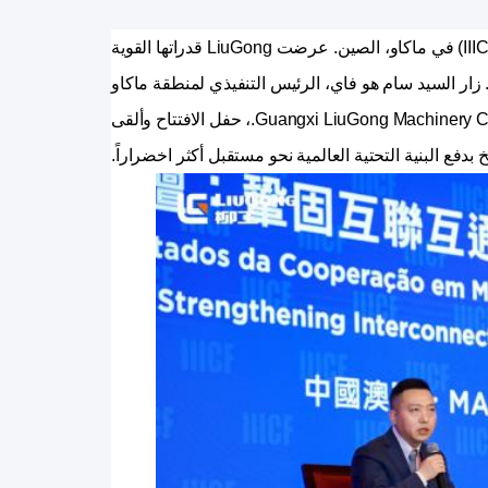
11 يونيو، افتتح المنتدى الدولي السادس عشر للاستثمار والبناء في البنية التحتية (IIICF) في ماكاو، الصين. عرضت LiuGong قدراتها القوية
ة. زار السيد سام هو فاي، الرئيس التنفيذي لمنطقة ماكاو
الإدارية الخاصة، جناح LiuGong. حضر السيد لي دونغتشون، نائب رئيس شركة Guangxi LiuGong Machinery Co., Ltd.، حفل الافتتاح وألقى