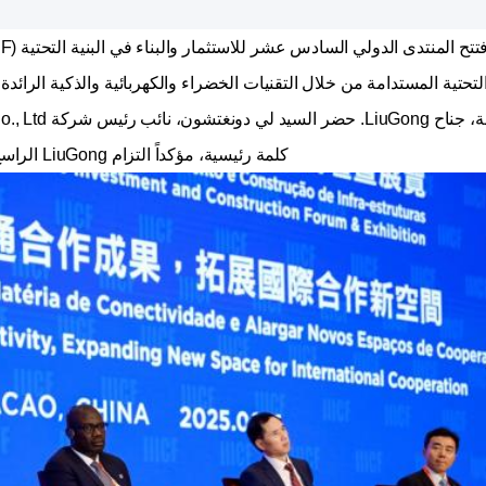
التحتية المستدامة من خلال التقنيات الخضراء والكهربائية والذكية الرائد
كلمة رئيسية، مؤكداً التزام LiuGong الراسخ بدفع البنية التحتية العالمية نحو مستقبل أكثر اخضراراً.