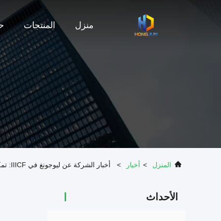
منزل
المنتجات
حو
المنزل
>
أخبار
>
أخبار الشركة عن ليوجونغ في IIICF: تمكين البنية التحتية المستدامة
الأحداث