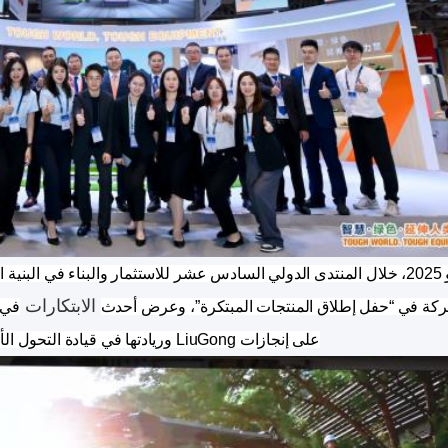
في 10 يونيو 2025، خلال المنتدى الدولي السادس عشر للاستثمار والبناء في ا
الابتكارات
في ا
على إنجازات LiuGong وريادتها في قيادة التحول الأخضر والمنخفض الكربون والذكي للبنية التحتية العالمية.