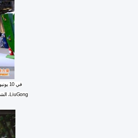
LiuGong، الشركة في “حفل إطلاق المنتجات المبتكرة”، وعرض أحدث