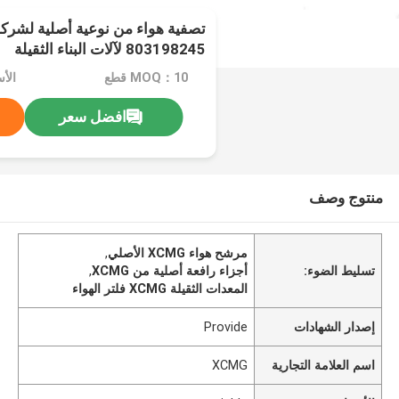
تصفية هواء من نوعية أصلية لشر
803198245 لآلات البناء الثقيلة
MOQ：10 قطع
الأسعا
افضل سعر
منتوج وصف
مرشح هواء XCMG الأصلي
,
تسليط الضوء:
أجزاء رافعة أصلية من XCMG
,
المعدات الثقيلة XCMG فلتر الهواء
إصدار الشهادات
Provide
اسم العلامة التجارية
XCMG