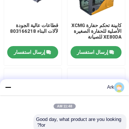
جولة في المعمل
كابينة تحكم حفارة XCMG
قطاعات عالية الجودة
الأصلية للحفارة الصغيرة
لآلات البناء 803166218
ضبط الجودة
XE80DA للصيانة
إرسال استفسار
إرسال استفسار
اتصل بنا
أخبار
Ark
طلب اقتباس
11:48 AM
قطع غيار Liugong
Good day, what product are you looking 
for?
قطع غيار الكمون
أجزاء بناء الجودة الأصلية
تصفية هواء من نوعية