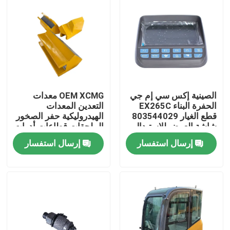
الصينية إكس سي إم جي
OEM XCMG معدات
الحفرة البناء EX265C
التعدين المعدات
قطع الغيار 803544029
الهيدروليكية حفر الصخور
شاشة العرض للاستبدال
الملحقات قطاعات أدوات
الحفر 413480383
إرسال استفسار
إرسال استفسار
413480377
413480387
منزل
المنتجات
حول بنا