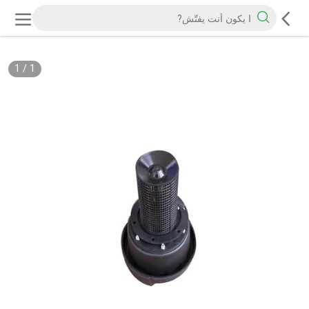
1
/
1